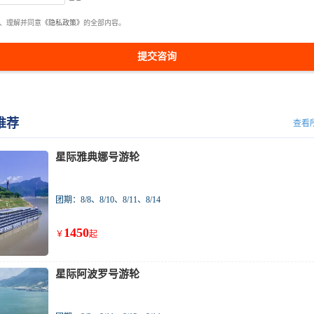
、理解并同意
《隐私政策》
的全部内容。
提交咨询
推荐
查看
星际雅典娜号游轮
团期：8/8、8/10、8/11、8/14
1450
￥
起
星际阿波罗号游轮