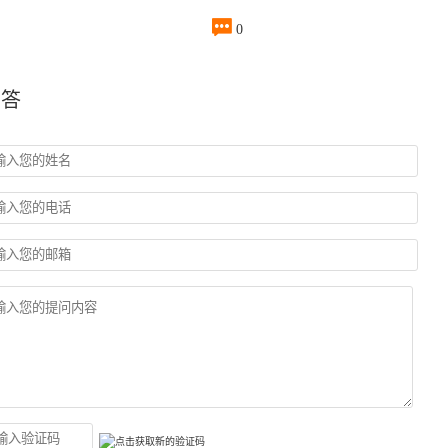

0
回答