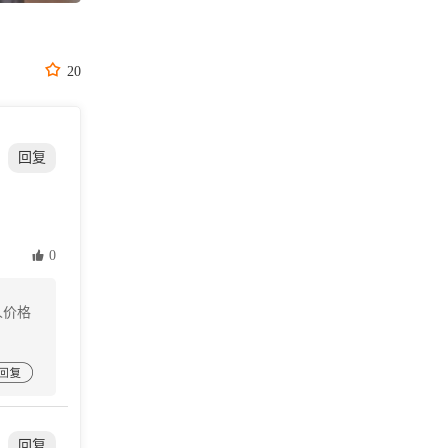

20
回复
 0
人价格

回复