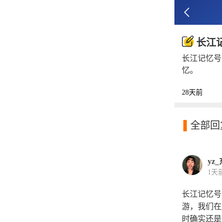

长江
长江记忆号
忆。
28天前

全部回
yz
1天
长江记忆号
游，我们在
时确实还是