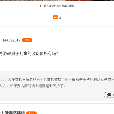
【三峡长江记忆奋进豪华标间1】

4
z_144592517
Lv.5
号游轮对于儿童的收费价格有吗？
东30：
大多数的三峡游轮对于儿童的收费价格一般都是不占床的话就是成
左右，如果要占床的话大概就是七五折了。
女人活得坚强些
Lv.5