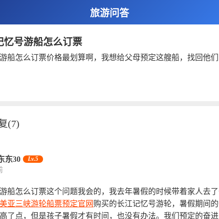
旅游问答
记忆号游船怎么订票
游船怎么订票价格最划算啊，我想给父母预定这艘船，找回他们
复
(7)
_东东30
Lv.5
前
游船怎么订票这个问题我会的，我去年暑假的时候带着家人去了
美亚三峡游轮船票预定官网
购买的长江记忆号游轮，暑假期间的
高了点，但是孩子暑假才有时间，也没有办法。我们预定的奋进