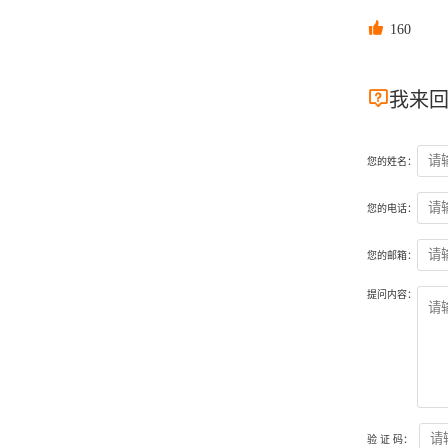

160

我来
您的姓名：
您的电话：
您的邮箱：
提问内容：
验 证 码：