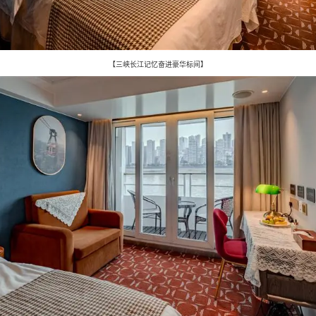
【三峡长江记忆奋进豪华标间】