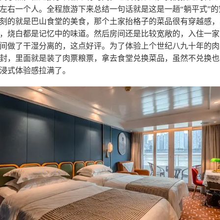
左右一个人。全程旅游下来总结一句话就是这是一趟“躺平式”的
刻的就是巴山食堂的美食，那个土家抬格子的菜品很有穿越感，
，烧白都是记忆中的味道。然后房间还是比较宽敞的，入住一家
间做了干湿分离的，这点好评。为了体验上个世纪八九十年的肉
封，里面就是装了肉票粮票，拿去食堂兑换菜品，虽然不兑换也
浸式体验感拉满了。