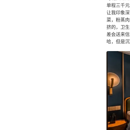
单程三千元
让我印象深
菜，粉蒸肉
挤的，卫生
差会送来信
哈，但是沉