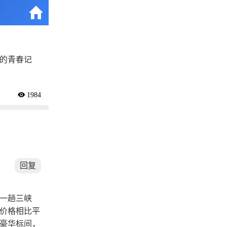

的青春记
 1984
回复
一趟三峡
价格相比平
豪华标间，