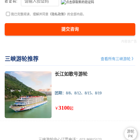
验 证 码：
我已完整阅读、理解并同意
《隐私政策》
的全部内容。
提交咨询
三峡游轮推荐
查看所有三峡游轮 》
长江如歌号游轮
团期：8/8、8/12、8/15、8/19
3100
￥
起
游轮
PK
三峡游轮中心订票电话：023-86915123