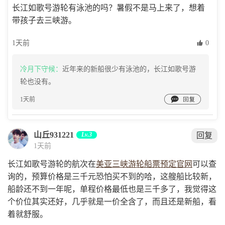
长江如歌号游轮有泳池的吗？暑假不是马上来了，想着
带孩子去三峡游。
1天前
 0
冷月下守候：
近年来的新船很少有泳池的，长江如歌号游
轮也没有。

1天前
山丘931221
Lv.3
回复
1天前
长江如歌号游轮的航次在
美亚三峡游轮船票预定官网
可以查
询的，预算价格是三千元恐怕买不到的哈，这艘船比较新，
船龄还不到一年呢，单程价格最低也是三千多了，我觉得这
个价位其实还好，几乎就是一价全含了，而且还是新船，看
着就舒服。