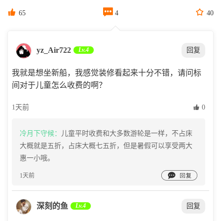



65
4
40
yz_Air722
Lv.4
回复
我就是想坐新船，我感觉装修看起来十分不错，请问标
间对于儿童怎么收费的啊？
1天前
 0
冷月下守候：
儿童平时收费和大多数游轮是一样，不占床
大概就是五折，占床大概七五折，但是暑假可以享受两大
惠一小哦。

1天前
深刻的鱼
Lv.4
回复