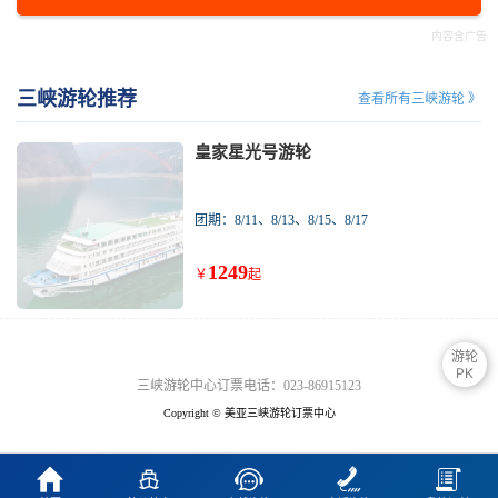
三峡游轮推荐
查看所有三峡游轮 》
皇家星光号游轮
团期：8/11、8/13、8/15、8/17
1249
￥
起
游轮
PK
三峡游轮中心订票电话：023-86915123
Copyright © 美亚三峡游轮订票中心




