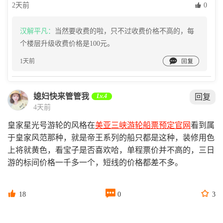
2天前
 0
汉解平凡：
当然要收费的啦，只不过收费价格不高的，每
个楼层升级收费价格是100元。

1天前
媳妇快来管管我
Lv.4
回复
4天前
皇家星光号游轮的风格在
美亚三峡游轮船票预定官网
看到属
于皇家风范那种，就是帝王系列的船只都是这种，装修用色
上将就黄色，看宝子是否喜欢哈，单程票价并不高的，三日
游的标间价格一千多一个，短线的价格都差不多。



18
0
3