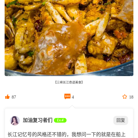
【三峡长江奇迹美食】



87
4
18
加油复习者们
Lv.4
回复
长江记忆号的风格还不错的，我想问一下的就是在船上