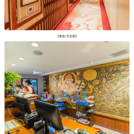
【黄金5号走廊】