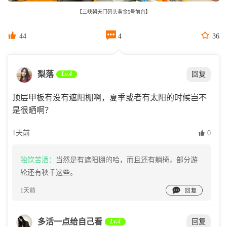
【三峡朝天门码头黄金5号前台】



44
4
36
梨落
Lv.4
回复
顶层甲板有没有遮阳棚啊，夏季或者有太阳的时候岂不
是很晒啊？
1天前
 0
独饮苦酒：
当然是有遮阳棚的哈，而且还有躺椅，部分游
轮还有秋千这些。

1天前
多活一点给自己看
Lv.4
回复