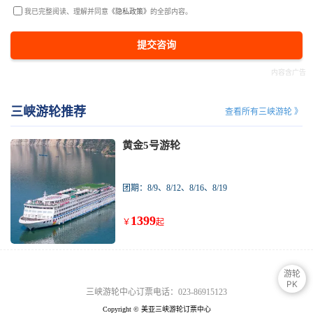
我已完整阅读、理解并同意
《隐私政策》
的全部内容。
提交咨询
三峡游轮推荐
查看所有三峡游轮 》
黄金5号游轮
团期：8/9、8/12、8/16、8/19
1399
￥
起
游轮
PK
三峡游轮中心订票电话：023-86915123
Copyright © 美亚三峡游轮订票中心