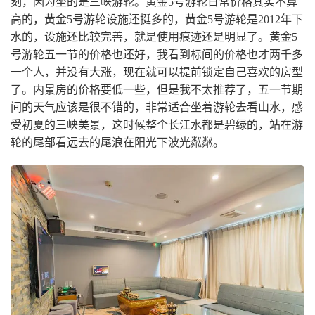
刻，因为坐的是三峡游轮。黄金5号游轮日常价格其实不算
高的，黄金5号游轮设施还挺多的，黄金5号游轮是2012年下
水的，设施还比较完善，就是使用痕迹还是明显了。黄金5
号游轮五一节的价格也还好，我看到标间的价格也才两千多
一个人，并没有大涨，现在就可以提前锁定自己喜欢的房型
了。内景房的价格要低一些，但是我不太推荐了，五一节期
间的天气应该是很不错的，非常适合坐着游轮去看山水，感
受初夏的三峡美景，这时候整个长江水都是碧绿的，站在游
轮的尾部看远去的尾浪在阳光下波光粼粼。