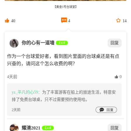
【黄金5号台球室】



40
4
14
你的心有一道墙
Lv.4
回复
作为一个台球爱好者，看到图片里面的台球桌还是有点
兴奋的，请问这个怎么收费的啊？
4天前
 0
yz_平凡的心59：
为了丰富游客在船上的旅途生活，特意安
排了免费台球桌，只不过需要预约使用哈。

2天前
耀清2021
Lv.4
回复