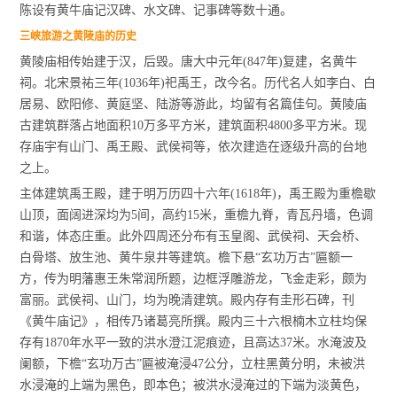
陈设有黄牛庙记汉碑、水文碑、记事碑等数十通。
三峡旅游之黄陵庙的历史
黄陵庙相传始建于汉，后毁。唐大中元年(847年)复建，名黄牛
祠。北宋景祐三年(1036年)祀禹王，改今名。历代名人如李白、白
居易、欧阳修、黄庭坚、陆游等游此，均留有名篇佳句。黄陵庙
古建筑群落占地面积10万多平方米，建筑面积4800多平方米。现
存庙宇有山门、禹王殿、武侯祠等，依次建造在逐级升高的台地
之上。
主体建筑禹王殿，建于明万历四十六年(1618年)，禹王殿为重檐歇
山顶，面阔进深均为5间，高约15米，重檐九脊，青瓦丹墙，色调
和谐，体态庄重。此外四周还分布有玉皇阁、武侯祠、天会桥、
白骨塔、放生池、黄牛泉井等建筑。檐下悬“玄功万古”匾额一
方，传为明藩惠王朱常润所题，边框浮雕游龙，飞金走彩，颇为
富丽。武侯祠、山门，均为晚清建筑。殿内存有圭形石碑，刊
《黄牛庙记》，相传乃诸葛亮所撰。殿内三十六根楠木立柱均保
存有1870年水平一致的洪水澄江泥痕迹，且高达37米。水淹波及
阑额，下檐“玄功万古”匾被淹浸47公分，立柱黑黄分明，未被洪
水浸淹的上端为黑色，即本色；被洪水浸淹过的下端为淡黄色，