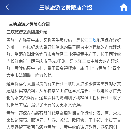


三峡旅游之黄陵庙介绍
三峡旅游之黄陵庙介绍
三峡旅游之黄陵庙介绍
黄陵庙古称黄牛庙，又称黄牛灵应庙，是长江
三峡
地区保存较好
的唯一一座以纪念大禹开江治水的禹王殿为主体建筑的古代建筑
群，坐落在湖北省宜昌市夷陵区三斗坪镇黄牛岩下，位于西陵峡
内长江南岸，距重庆市区620千米，是长江三峡中最大的古建筑
群。黄陵庙屋宇古朴，禹王殿金碧辉煌，庙门上“古黄陵庙”四个
大字书法娴熟，笔力苍劲。
这里保存有大量珍贵的有关长江三峡特大洪水水位等重要的水文
遗迹和实物资料，从某种意义上讲这里又是长江三峡地区水位变
化的水文资料库。这些资料为葛洲坝水利枢纽工程和长江三峡水
利枢纽工程，提供了重要的历史水文依据。
黄陵庙还保存有新石器时代至商周时期文化遗址：汉、唐、宋以
来如诸葛亮、郦道元、陆游、苏轼、欧阳修、王士祯、李拔等文
人墨客留下数百首颂吟黄陵庙、黄牛峡的诗词歌赋、游记题刻；