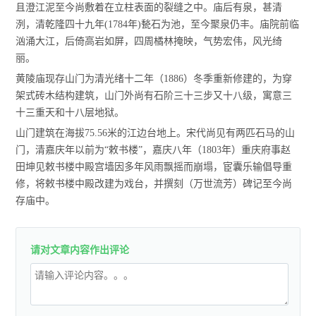
且澄江泥至今尚敷着在立柱表面的裂缝之中。庙后有泉，甚清
洌，清乾隆四十九年(1784年)甃石为池，至今聚泉仍丰。庙院前临
汹涌大江，后倚高岩如屏，四周橘林掩映，气势宏伟，风光绮
丽。
黄陵庙现存山门为清光绪十二年（1886）冬季重新修建的，为穿
架式砖木结构建筑，山门外尚有石阶三十三步又十八级，寓意三
十三重天和十八层地狱。
山门建筑在海拔75.56米的江边台地上。宋代尚见有两匹石马的山
门，清嘉庆年以前为“敕书楼”，嘉庆八年（1803年）重庆府事赵
田坤见敕书楼中殿宫墙因多年风雨飘摇而崩塌，宦囊乐输倡导重
修，将敕书楼中殿改建为戏台，并撰刻（万世流芳）碑记至今尚
存庙中。
请对文章内容作出评论