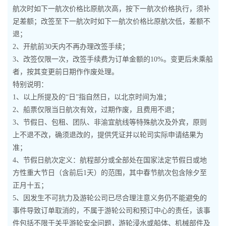
航次时如下一航次价格比原航次高，按下一航次价格执行，须补
足差额；改签至下一航次时如下一航次价格比原航次低，差额不
退；
2、开航前30天内不再办理改签手续；
3、改签仅限一次，改签手续费为订单金额的10%。变更后未乘船
者，按其变更前日期作作废处理。
特别说明：
1、以上所提及的“日”指自然日，以北京时间为准；
2、船票仅限当日航次有效，过期作废，且费用不退；
3、节假日、包租、团队、非渝宜航线等特殊航次及外宾，原则
上不退不改，确须退改的，提供凭证并以轮司实际申请结果为
准；
4、节假日航次定义：航程部分或全部处在国家法定节假日或地
方性重大节日（含前后1天）的范围，其中春节航次包含除夕至
正月十五；
5、因发生不可抗力及游轮公司已尽合理注意义务仍不能避免的
事件导致订单取消的，不属于游轮公司和预订中心的责任，该事
件包括不限于关乎游轮安全问题，游轮浸水或船体、机械部件及