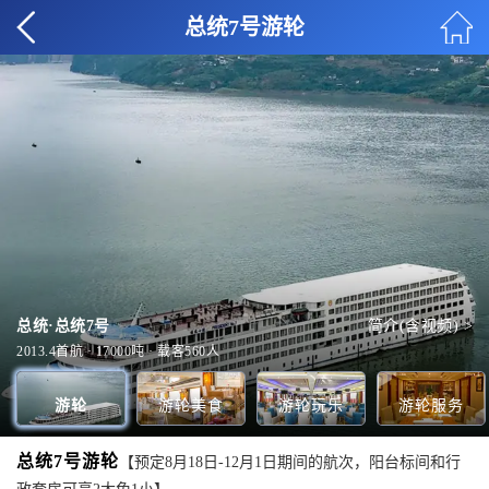
总统7号游轮
总统·总统7号
简介(含视频) >
VIP餐厅
多功能厅
会议室
底舱
全部美食 >
全部玩乐 >
全部服务 >
全部甲板 >
2013.4首航 · 17000吨 · 载客560人
游轮
游轮美食
游轮玩乐
游轮服务
总统7号游轮
【预定8月18日-12月1日期间的航次，阳台标间和行