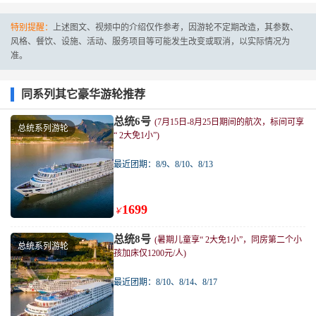
特别提醒：
上述图文、视频中的介绍仅作参考，因游轮不定期改造，其参数、
风格、餐饮、设施、活动、服务项目等可能发生改变或取消，以实际情况为
准。
同系列其它豪华游轮推荐
总统6号
(7月15日-8月25日期间的航次，标间可享
总统系列游轮
“ 2大免1小”)
最近团期：8/9、8/10、8/13
1699
￥
总统8号
(暑期儿童享“ 2大免1小”，同房第二个小
总统系列游轮
孩加床仅1200元/人)
最近团期：8/10、8/14、8/17