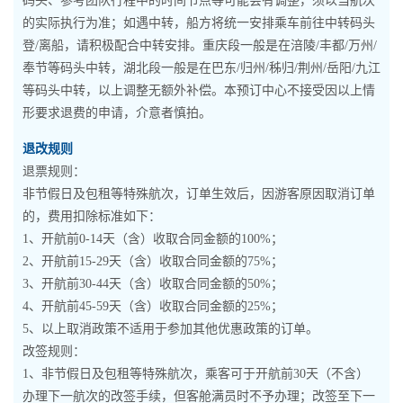
码头、参考团队行程中的时间节点等可能会有调整，须以当航次
的实际执行为准；如遇中转，船方将统一安排乘车前往中转码头
登/离船，请积极配合中转安排。重庆段一般是在涪陵/丰都/万州/
奉节等码头中转，湖北段一般是在巴东/归州/秭归/荆州/岳阳/九江
等码头中转，以上调整无额外补偿。本预订中心不接受因以上情
形要求退费的申请，介意者慎拍。
退改规则
退票规则：
非节假日及包租等特殊航次，订单生效后，因游客原因取消订单
的，费用扣除标准如下：
1、开航前0-14天（含）收取合同金额的100%；
2、开航前15-29天（含）收取合同金额的75%；
3、开航前30-44天（含）收取合同金额的50%；
4、开航前45-59天（含）收取合同金额的25%；
5、以上取消政策不适用于参加其他优惠政策的订单。
改签规则：
1、非节假日及包租等特殊航次，乘客可于开航前30天（不含）
办理下一航次的改签手续，但客舱满员时不予办理；改签至下一