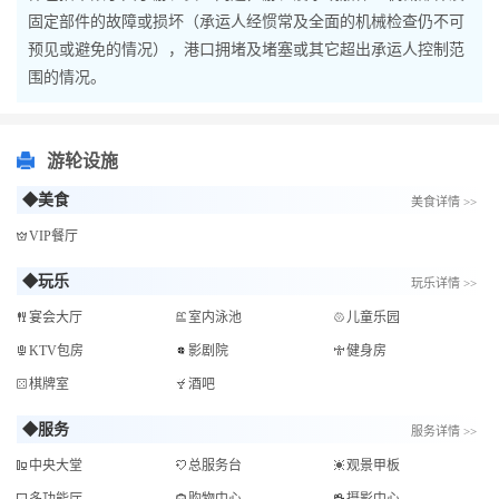
固定部件的故障或损坏（承运人经惯常及全面的机械检查仍不可
预见或避免的情况），港口拥堵及堵塞或其它超出承运人控制范
围的情况。
游轮设施
◆美食
美食详情 >>
VIP餐厅
◆玩乐
玩乐详情 >>
宴会大厅
室内泳池
儿童乐园
KTV包房
影剧院
健身房
棋牌室
酒吧
◆服务
服务详情 >>
中央大堂
总服务台
观景甲板