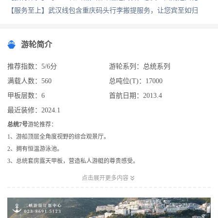
【服务至上】武汉线包含重庆码头行李搬提服务，让您宾至如归
游轮简介
推荐指数：5/6分
游轮系列：总统系列
满载人数：560
总吨位(T)：17000
甲板层数：6
首航日期：2013.4
最近装修：2024.1
总统7号
游轮推荐：
1、游船顶层全角度视野的综合观景厅。
2、拥有恒温游泳池。
3、总统套房露天甲板，营造私人游艇的尊贵感受。
2013年4月投入运营的“总统7号游轮”和“总统8号游轮”，是相同设计、相同工艺

点击展开更多内容
的姊妹舰。全船船长达到长江航运设计极限的146.8米，宽度20.2米，包括216间
阳台房、位于高楼层的12间行政套房、位于3楼船首的2间总统套房在内的客房
共计230间，载客人数460人；而在阳台房的设计中，充分考虑到家庭游客的实