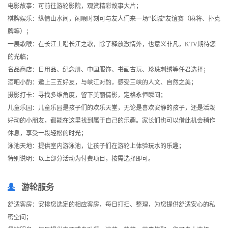
电影故事：可前往游轮影院，观赏精彩故事大片；
棋牌娱乐：纵情山水间，闲暇时刻可与友人们来一场“长城”友谊赛（麻将、扑克
牌等）；
一展歌喉：在长江上唱长江之歌，除了释放激情外，也意义非凡，KTV期待您
的光临；
名品商店：日用品、纪念册、中国服饰、书画古玩、珍珠刺绣等任君选择；
酒吧小酌：邀上三五好友，与峡江对酌，感受三峡的人文、自然之美；
摄影打卡：寻找多维角度，留下美丽倩影，定格永恒瞬间；
儿童乐园：儿童乐园是孩子们的欢乐天堂，无论是喜欢安静的孩子，还是活泼
好动的小朋友，都能在这里找到属于自己的乐趣。家长们也可以借此机会稍作
休息，享受一段轻松的时光；
泳池天地：提供室内游泳池，让孩子们在游轮上体验玩水的乐趣；
特别说明：以上部分活动为付费项目，按需选择即可。
游轮服务
舒适客房：安排您选定的相应客房，每日打扫、整理，为您提供舒适安心的私
密空间；