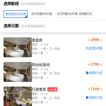
选择航线
（左右滑动选择更多）
武汉到重庆6天5晚
武汉到重庆6天5晚【武隆航次】
重庆到武汉6天5晚
选择日期
（左右滑动选择更多）
2999
家庭房
￥
/人
面积：27.5㎡
房型详情
结构：一室一卫一阳台
可住人数：3
3799
阳台标准间
￥
/人
面积：27.5㎡
视频介绍
结构：一室一卫一阳台
可住人数：2
7199
行政套房
￥
/人
vip礼遇
面积：41.2㎡
视频介绍
结构：一室一卫一阳台
可住人数：2