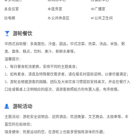
多功能厅
购物中心
摄影中心
会议室
医务室
广播室
电梯
公共休息区
公共卫生间
游轮餐饮
中西式自助餐：多类面包、冷盘、甜品，中式凉菜、热菜、汤品、米饭、粥
类、面条、糕点，饮料、果汁、新鲜水果等。
温馨提示：
1、每日餐食轮流更换，安排不同的主题美食；
2、如有素食、清真及特殊餐饮需求者，请在报名时提前说明，以便尽量满足；
3、游轮会根据游客的国籍、团队及大体饮食习惯提前安排桌次，并会在餐厅入
口处或餐桌上注明相应的座次，请游客按照船方的布置入座，有序就餐。
游轮活动
主题活动：游轮安全说明会、迎宾酒会、欢送晚宴、文艺晚会、太极拳等，丰
富您的在船体验；
强身健体：热爱运动的您，在游轮上也能享受锻炼身体的乐趣；