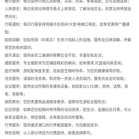
餐饮服务：每日提供中西式自助餐，凉菜、热菜、荤素搭配，您可自由选择；
上岸游览：每日安排沿岸精华景点上岸游览，了解当地文化，欣赏沿岸秀丽自
然风光；
行程通知：每日行程安排将展示在房间/大堂/电梯口等处，如有变更将广播通
知；
船陪讲解：驻船导游（中英文）负责介绍船上的设施、服务及过峡讲解，并解
答您的相关疑问；
娱乐演出：提供由员工编演的歌舞互动节目，丰富在船生活；
摄影服务：专业摄影师为您捕捉精彩的瞬间，如有需求,可直接向其咨询；
医疗保障：游轮配有医务室，驻船医生随时待命，为您的健康保驾护航；
洗衣服务：请填好洗衣单，和衣物一并放入洗衣袋内，服务员会定时收取；
会议服务：提供会议所需的多媒体设备，如投影仪/LED屏，音响、话筒、纸
笔、茶歇等；
保险寄存：您的贵重物品请随身携带，或寄存在游轮总服务台；
纪念惊喜：如果您在船期间有特殊的活动安排，如生日、金婚纪念日等，可以
联系总服务台，预定蛋糕、长寿面及房间布置等。
行李服务：提供重庆港口的行李搬提服务，为您解放双手。
特别说明：以上部分项目为付费提供，按需选择即可。