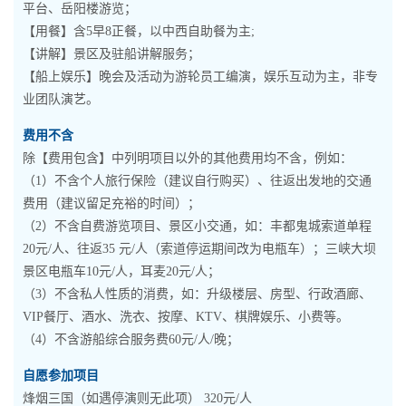
平台、岳阳楼游览；
【用餐】含5早8正餐，以中西自助餐为主;
【讲解】景区及驻船讲解服务；
【船上娱乐】晚会及活动为游轮员工编演，娱乐互动为主，非专
业团队演艺。
费用不含
除【费用包含】中列明项目以外的其他费用均不含，例如：
（1）不含个人旅行保险（建议自行购买）、往返出发地的交通
费用（建议留足充裕的时间）；
（2）不含自费游览项目、景区小交通，如：丰都鬼城索道单程
20元/人、往返35 元/人（索道停运期间改为电瓶车）；三峡大坝
景区电瓶车10元/人，耳麦20元/人；
（3）不含私人性质的消费，如：升级楼层、房型、行政酒廊、
VIP餐厅、酒水、洗衣、按摩、KTV、棋牌娱乐、小费等。
（4）不含游船综合服务费60元/人/晚；
自愿参加项目
烽烟三国（如遇停演则无此项） 320元/人