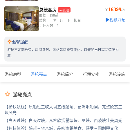
16399
总统套房
￥
/人
vip礼遇
面积：198㎡
视频介绍
结构：一室一厅一卫一阳台
可住人数：2

温馨提醒
游轮不定期改造，房间参数、风格等可能有变化，以登船当日实际情况为
准。
游轮房型
游轮亮点
游轮简介
行程安排
游轮设施

游轮亮点
【稀缺航线】原船过三峡大坝五级船闸、葛洲坝船闸，完整欣赏三
峡风光
【白天过峡】白天过峡，从容欣赏瞿塘峡、巫峡、西陵峡壮美风光
【独特体验】跨越三省八城，品味渝楚美食，感受三国荆楚文化