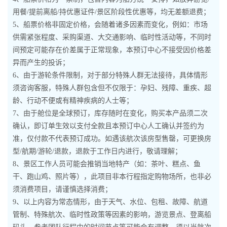
用餐/提前离船/持优惠证件/景区阶段性优惠等，均无差额退费；
5、船票价格非固定价格，会随着诸多因素而变化，例如：市场
供需紧张程度、采购渠道、大交通影响、临时性活动等，不同时
间预定可能存在价差属于正常现象，本预订中心不接受因价格差
异而产生的投诉；
6、由于游轮条件限制，对于部分特殊人群无法接待，具体情形
须咨询客服，特殊人群包含但不仅限于：孕妇、残障、重疾、超
龄、行动不便或有精神疾病的人士等；
7、由于舱位是全球预订，库存随时在变化，购买本产品须二次
确认，即订单生效以支付全款且本预订中心人工确认并签约为
准，仅付款不代表预订成功。如遇该航次该房型售罄，可更换房
型/航期/游轮/退款，退款于工作日内进行，敬请理解；
8、景区工作人员可能会推销当地特产（如：茶叶、糕点、鱼
干、跑山鸡、照片等），此项目非本行程指定购物场所，也非必
须消费项目，请谨慎选择消费；
9、以上内容为常态情形，由于天气、水位、包租、故障、航道
管制、特殊航次、临时性政策等因素的影响，游览景点、登离船