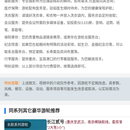
摄影服务：专业摄影师为您捕捉精彩的瞬间，如有需求,可直接向其咨询；
医疗保障：游轮配有医务室，驻船医生随时待命，为您的健康保驾护航；
洗衣服务：请填好洗衣单，和衣物一并放入洗衣袋内，服务员会定时收取；
会议服务：提供会议所需的多媒体设备，如投影仪/LED屏，音响、话筒、纸
笔、茶歇等；
保险寄存：您的贵重物品请随身携带，或寄存在游轮总服务台；
纪念惊喜：如果您在船期间有特殊的活动安排，如生日、金婚纪念日等，可以
联系总服务台，预定蛋糕、长寿面及房间布置等。
行李服务：提供重庆、宜昌港口的行李搬提服务，为您解放双手。
特别说明：以上部分项目为付费提供，按需选择即可。
特别提醒：
上述图文、视频中的介绍仅作参考，因游轮不定期改造，其参数、
风格、餐饮、设施、活动、服务项目等可能发生改变或取消，以实际情况为
准。
同系列其它豪华游轮推荐
长江贰号
(重庆至武汉、南京稀缺航线，套房享
长航系列游轮
“2大免1小”)