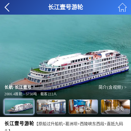
长江壹号游轮
长航·长江壹号
简介(含视频) >
KTV
昆仑餐厅
健身房
上甲板
全部美食 >
全部玩乐 >
全部服务 >
全部甲板 >
2006.4首航 · 5750吨 · 载客222人
游轮
游轮美食
游轮玩乐
游轮服务
长江壹号游轮
【原船过升船机+葛洲坝+西陵峡东西段+直抵九码