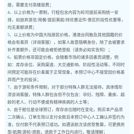
层，需要支付高楼层费；
4、以上价格为一票制，行程包含内容为轮司提前采购统一安
排，如放弃游览/用餐/提前离船/持优惠证件/景区阶段性优惠等，
均无差额退费；
5、以上价格为中国大陆居民价格，港澳台同胞及其他国籍的价
格会有差异（详询客服），如客人故意隐瞒身份，除了会被要求
补齐差额外，还可能会被拒绝登船（请务必如实告知）；
6、船票价格非固定价格，会随着市场的诸多因素而调整，例
如：库存余位、采购渠道、大交通影响、阶段性活动等，不同时
间预定可能存在价差属于正常现象，本预订中心不接受因价格差
异而产生的投诉；
7、由于游轮条件限制，对于部分特殊人群无法接待，具体情形
须咨询客服，特殊人群包含但不仅包含：孕妇、残障、重疾、超
龄的老人、行动不便或有精神疾病的人士等；
8、由于舱位是全球预订，库存余位随时在变化，购买本产品须
二次确认，订单生效以支付全款且本预订中心人工确认并签约为
准，仅付款不代表预订成功。如遇该航次该房型售罄，可更换房
型/航期/游轮/退款，退款于工作日内进行，敬请理解；