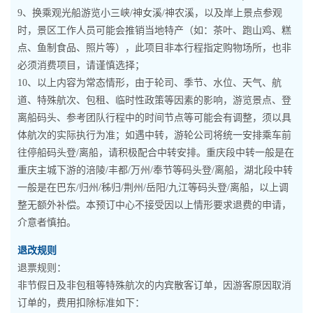
9、换乘观光船游览小三峡/神女溪/神农溪，以及岸上景点参观
时，景区工作人员可能会推销当地特产（如：茶叶、跑山鸡、糕
点、鱼制食品、照片等），此项目非本行程指定购物场所，也非
必须消费项目，请谨慎选择；
10、以上内容为常态情形，由于轮司、季节、水位、天气、航
道、特殊航次、包租、临时性政策等因素的影响，游览景点、登
离船码头、参考团队行程中的时间节点等可能会有调整，须以具
体航次的实际执行为准；如遇中转，游轮公司将统一安排乘车前
往停船码头登/离船，请积极配合中转安排。重庆段中转一般是在
重庆主城下游的涪陵/丰都/万州/奉节等码头登/离船，湖北段中转
一般是在巴东/归州/秭归/荆州/岳阳/九江等码头登/离船，以上调
整无额外补偿。本预订中心不接受因以上情形要求退费的申请，
介意者慎拍。
退改规则
退票规则：
非节假日及非包租等特殊航次的内宾散客订单，因游客原因取消
订单的，费用扣除标准如下：