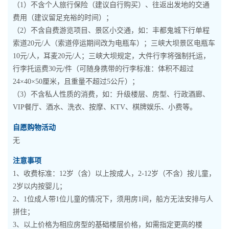
（1）不含个人旅行保险（建议自行购买）、往返出发地的交通
费用（建议留足充裕的时间）；
（2）不含自费游览项目、景区小交通，如：丰都鬼城下行单程
索道20元/人（索道停运期间改为电瓶车）；三峡大坝景区电瓶车
10元/人，耳麦20元/人；三峡大坝规定，大件行李将强制托运，
行李托运费30元/件（可随身携带的行李标准：体积不超过
24×40×50厘米，且重量不超过5公斤）；
（3）不含私人性质的消费，如：升级楼层、房型、行政酒廊、
VIP餐厅、酒水、洗衣、按摩、KTV、棋牌娱乐、小费等。
自愿购物活动
无
注意事项
1、收费标准：12岁（含）以上按成人，2-12岁（不含）按儿童，
2岁以内按婴儿；
2、1位成人带1位儿童的情况下，须用房1间，船方无法安排与人
拼住；
3、以上价格为相应房型的基础楼层价格，如需指定更高的楼