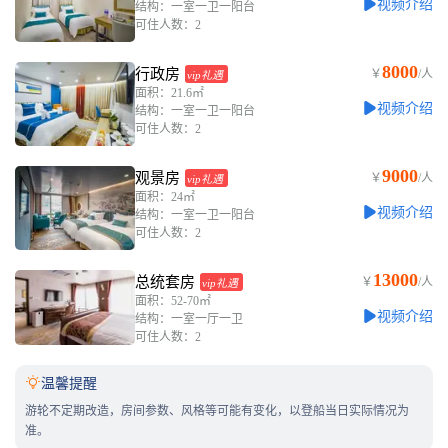
视频介绍
结构：一室一卫一阳台
可住人数：2
8000
行政房
￥
/人
vip礼遇
面积：21.6㎡
视频介绍
结构：一室一卫一阳台
可住人数：2
9000
观景房
￥
/人
vip礼遇
面积：24㎡
视频介绍
结构：一室一卫一阳台
可住人数：2
13000
总统套房
￥
/人
vip礼遇
面积：52-70㎡
视频介绍
结构：一室一厅一卫
可住人数：2

温馨提醒
游轮不定期改造，房间参数、风格等可能有变化，以登船当日实际情况为
准。