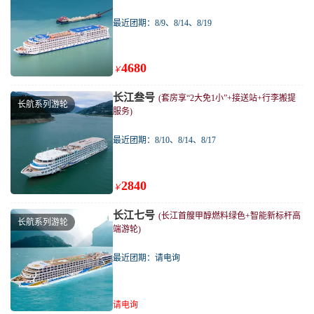
最近团期：8/9、8/14、8/19
4680
￥
长江叁号
(套房享“2大免1小”+接送站+行李搬提
长航系列游轮
服务)
最近团期：8/10、8/14、8/17
2840
￥
长江七号
(长江首艘甲醇燃料绿色+智能新标杆高
长航系列游轮
端游轮)
最近团期：请电询
请电询