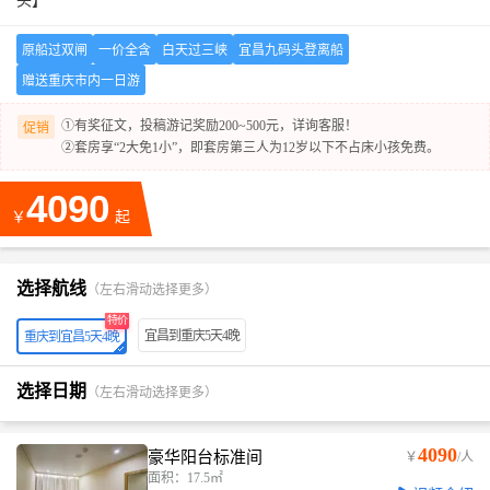
头】
原船过双闸
一价全含
白天过三峡
宜昌九码头登离船
赠送重庆市内一日游
①有奖征文，投稿游记奖励200~500元，详询客服！
促销
②套房享“2大免1小”，即套房第三人为12岁以下不占床小孩免费。
4090
￥
起
选择航线
（左右滑动选择更多）
特价
宜昌到重庆5天4晚
重庆到宜昌5天4晚
选择日期
（左右滑动选择更多）
4090
豪华阳台标准间
￥
/人
面积：17.5㎡