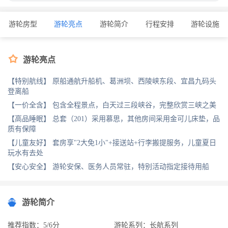
游轮房型
游轮亮点
游轮简介
行程安排
游轮设施

游轮亮点
【特别航线】 原船通航升船机、葛洲坝、西陵峡东段、宜昌九码头
登离船
【一价全含】 包含全程景点，白天过三段峡谷，完整欣赏三峡之美
【高品睡眠】 总套（201）采用慕思，其他房间采用金可儿床垫，品
质有保障
【儿童友好】 套房享"2大免1小"+接送站+行李搬提服务，儿童夏日
玩水有去处
【安心安全】 游轮安保、医务人员常驻，特别活动指定接待用船
游轮简介
推荐指数：5/6分
游轮系列：长航系列