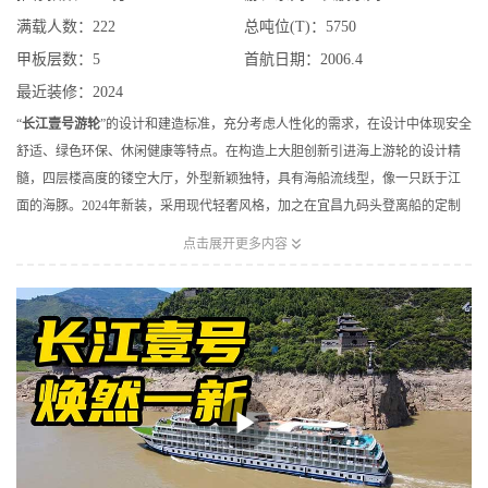
满载人数：222
总吨位(T)：5750
甲板层数：5
首航日期：2006.4
最近装修：2024
“
长江壹号游轮
”的设计和建造标准，充分考虑人性化的需求，在设计中体现安全
舒适、绿色环保、休闲健康等特点。在构造上大胆创新引进海上游轮的设计精
髓，四层楼高度的镂空大厅，外型新颖独特，具有海船流线型，像一只跃于江
面的海豚。2024年新装，采用现代轻奢风格，加之在宜昌九码头登离船的定制
行程，赢得了宾客们的一致好评。

点击展开更多内容