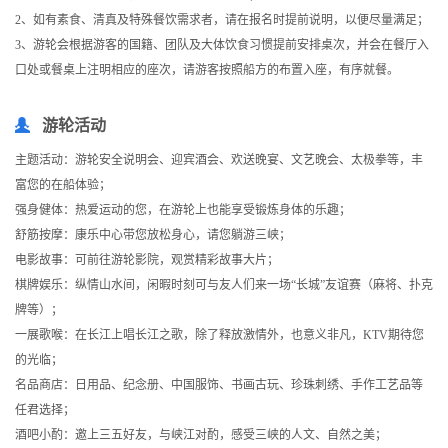
2、如有素食、清真及特殊餐饮需求者，请在报名时提前说明，以便尽量满足；
3、游轮会根据游客的国籍、团队及大体饮食习惯提前安排桌次，并会在餐厅入
口处或餐桌上注明相应的座次，请游客按照船方的布置入座，有序就餐。
游轮活动
主题活动：游轮安全说明会、迎宾酒会、欢送晚宴、文艺晚会、太极拳等，丰
富您的在船体验；
强身健体：热爱运动的您，在游轮上也能享受锻炼身体的乐趣；
舒筋按摩：康乐中心带您放松身心，请您躺游三峡；
电影故事：可前往游轮影院，观赏精彩故事大片；
棋牌娱乐：纵情山水间，闲暇时刻可与友人们来一场“长城”友谊赛（麻将、扑克
牌等）；
一展歌喉：在长江上唱长江之歌，除了释放激情外，也意义非凡，KTV期待您
的光临；
名品商店：日用品、纪念册、中国服饰、书画古玩、珍珠刺绣、手作工艺品等
任君选择；
酒吧小酌：邀上三五好友，与峡江对酌，感受三峡的人文、自然之美；