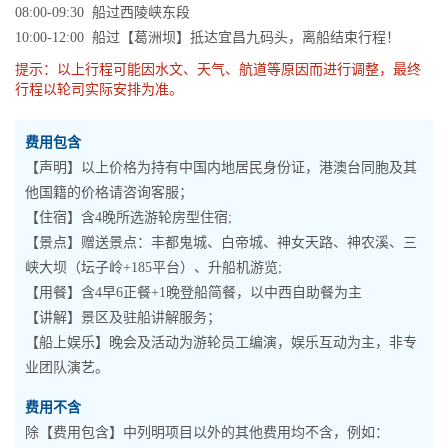
08:00-09:30 船过西陵峡东段
10:00-12:00 船过【葛洲坝】抵达宜昌九码头，离船结束行程！
提示：以上行程可能因水文、天气、航道等原因而进行调整，最终
行程以轮司实际安排为准。
费用包含
【声明】以上价格为持有中国内地居民身份证，港澳台同胞及其
他国籍的价格请咨询客服；
【住宿】含4晚所选游轮房型住宿;
【景点】赠送景点：丰都鬼城、白帝城、神女天路、神农溪、三
峡大坝（坛子岭+185平台）、升船机游览;
【用餐】含4早6正餐+1晚登船简餐，以中西自助餐为主
【讲解】景区及驻船讲解服务；
【船上娱乐】晚会及活动为游轮员工编演，娱乐互动为主，非专
业团队演艺。
费用不含
除【费用包含】中列明项目以外的其他费用均不含，例如：