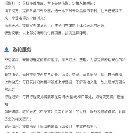
摄影打卡：寻找多维角度，留下美丽倩影，定格永恒瞬间；
读书阅览：提供各类书刊杂志，选一本平时未及品读的书刊，让自己安静下
来，享受难得的宁静时光；
泳池天地：提供室外游泳池，让孩子们在游轮上体验玩水的乐趣；
特别说明：以上部分活动为付费项目，按需选择即可。
游轮服务
舒适客房：安排您选定的相应客房，每日打扫、整理，为您提供舒适安心的私
密空间；
餐饮服务：每日提供中西式自助餐，凉菜、热菜、荤素搭配，您可自由选择；
上岸游览：每日安排沿岸精华景点上岸游览，了解当地文化，欣赏沿岸秀丽自
然风光；
行程通知：每日行程安排将展示在房间/大堂/电梯口等处，如有变更将广播通
知；
船陪讲解：驻船导游（中英文）负责介绍船上的设施、服务及过峡讲解，并解
答您的相关疑问；
娱乐演出：提供由员工编演的歌舞互动节目，丰富在船生活；