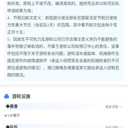
和外宾，原则上不退不改，确须退改的，提供凭证并以轮司实际
申请结果为准；
4、节假日航次定义：航程部分或全部处在国家法定节假日或地
方性重大节日（含前后1天）的范围，其中春节航次包含除夕至
正月十五；
5、因发生不可抗力及游轮公司已尽合理注意义务仍不能避免的
事件导致订单取消的，不属于游轮公司和预订中心的责任，该事
件包括不限于关乎游轮安全问题，游轮浸水或船体、机械部件及
固定部件的故障或损坏（承运人经惯常及全面的机械检查仍不可
预见或避免的情况），港口拥堵及堵塞或其它超出承运人控制范
围的情况。
游轮设施
◆美食
美食详情 >>
VIP餐厅
◆玩乐
玩乐详情 >>