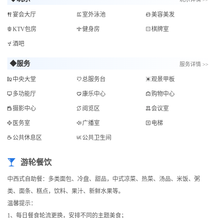
宴会大厅
室外泳池
美容美发
KTV包房
健身房
棋牌室
酒吧
◆服务
服务详情 >>
中央大堂
总服务台
观景甲板
多功能厅
康乐中心
购物中心
摄影中心
阅览区
会议室
医务室
广播室
电梯
公共休息区
公共卫生间
游轮餐饮
中西式自助餐：多类面包、冷盘、甜品，中式凉菜、热菜、汤品、米饭、粥
类、面条、糕点，饮料、果汁、新鲜水果等。
温馨提示：
1、每日餐食轮流更换，安排不同的主题美食；