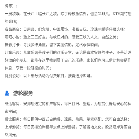
牌等）；
一展歌喉：在长江上唱长江之歌，除了释放激情外，也意义非凡，KTV期待您
的光临；
名品商店：日用品、纪念册、中国服饰、书画古玩、珍珠刺绣等任君选择；
酒吧小酌：邀上三五好友，与峡江对酌，感受三峡的人文、自然之美；
摄影打卡：寻找多维角度，留下美丽倩影，定格永恒瞬间；
儿童乐园：儿童乐园是孩子们的欢乐天堂，无论是喜欢安静的孩子，还是活泼
好动的小朋友，都能在这里找到属于自己的乐趣。家长们也可以借此机会稍作
休息，享受一段轻松的时光；
特别说明：以上部分活动为付费项目，按需选择即可。
游轮服务
舒适客房：安排您选定的相应客房，每日打扫、整理，为您提供舒适安心的私
密空间；
餐饮服务：每日提供中西式自助餐，凉菜、热菜、荤素搭配，您可自由选择；
上岸游览：每日安排沿岸精华景点上岸游览，了解当地文化，欣赏沿岸秀丽自
然风光；