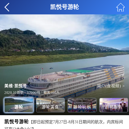
凯悦号游轮
扬子酒吧
全部玩乐 >
美维·凯悦号
皇朝餐厅
书吧
简介(含视频) >
全部美食 >
全部服务 >
-1F-底舱
全部甲板 >
2020.10首航 · 17000吨 · 载客690人
游轮
游轮美食
游轮玩乐
游轮服务
凯悦号游轮
【即日起预定7月27日-8月31日期间的航次，内宾标间