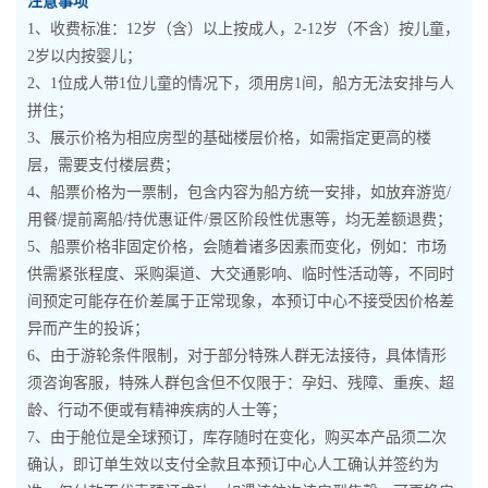
注意事项
1、收费标准：12岁（含）以上按成人，2-12岁（不含）按儿童，
2岁以内按婴儿；
2、1位成人带1位儿童的情况下，须用房1间，船方无法安排与人
拼住；
3、展示价格为相应房型的基础楼层价格，如需指定更高的楼
层，需要支付楼层费；
4、船票价格为一票制，包含内容为船方统一安排，如放弃游览/
用餐/提前离船/持优惠证件/景区阶段性优惠等，均无差额退费；
5、船票价格非固定价格，会随着诸多因素而变化，例如：市场
供需紧张程度、采购渠道、大交通影响、临时性活动等，不同时
间预定可能存在价差属于正常现象，本预订中心不接受因价格差
异而产生的投诉；
6、由于游轮条件限制，对于部分特殊人群无法接待，具体情形
须咨询客服，特殊人群包含但不仅限于：孕妇、残障、重疾、超
龄、行动不便或有精神疾病的人士等；
7、由于舱位是全球预订，库存随时在变化，购买本产品须二次
确认，即订单生效以支付全款且本预订中心人工确认并签约为