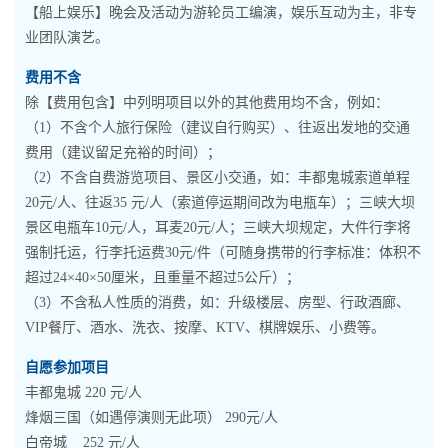
【船上娱乐】晚会及活动为游轮员工编演，娱乐互动为主，非专
业团队演艺。
费用不含
除【费用包含】中列明项目以外的其他费用均不含，例如：
（1）不含个人旅行保险（建议自行购买）、往返出发地的交通
费用（建议留足充裕的时间）；
（2）不含自费游览项目、景区小交通，如：丰都鬼城索道单程
20元/人、往返35 元/人（索道停运期间改为电瓶车）；三峡大坝
景区电瓶车10元/人，耳麦20元/人；三峡大坝规定，大件行李将
强制托运，行李托运费30元/件（可随身携带的行李标准：体积不
超过24×40×50厘米，且重量不超过5公斤）；
（3）不含私人性质的消费，如：升级楼层、房型、行政酒廊、
VIP餐厅、酒水、洗衣、按摩、KTV、棋牌娱乐、小费等。
自愿参加项目
丰都鬼城 220 元/人
烽烟三国（如遇停演则无此项） 290元/人
白帝城 252 元/人