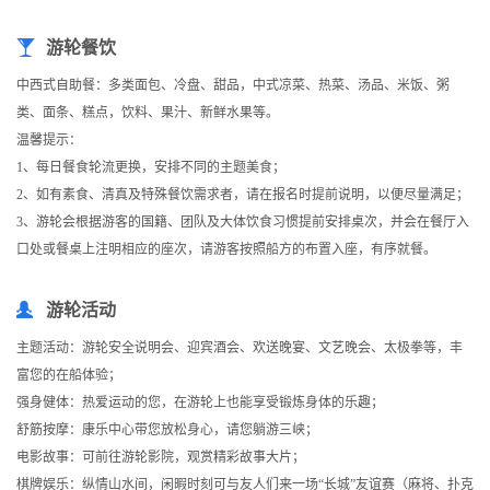
游轮餐饮
中西式自助餐：多类面包、冷盘、甜品，中式凉菜、热菜、汤品、米饭、粥
类、面条、糕点，饮料、果汁、新鲜水果等。
温馨提示：
1、每日餐食轮流更换，安排不同的主题美食；
2、如有素食、清真及特殊餐饮需求者，请在报名时提前说明，以便尽量满足；
3、游轮会根据游客的国籍、团队及大体饮食习惯提前安排桌次，并会在餐厅入
口处或餐桌上注明相应的座次，请游客按照船方的布置入座，有序就餐。
游轮活动
主题活动：游轮安全说明会、迎宾酒会、欢送晚宴、文艺晚会、太极拳等，丰
富您的在船体验；
强身健体：热爱运动的您，在游轮上也能享受锻炼身体的乐趣；
舒筋按摩：康乐中心带您放松身心，请您躺游三峡；
电影故事：可前往游轮影院，观赏精彩故事大片；
棋牌娱乐：纵情山水间，闲暇时刻可与友人们来一场“长城”友谊赛（麻将、扑克