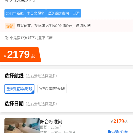
可享“2大免1小”】
2021年新船
中英文服务
赠送重庆市内一日游
有奖征文，投稿游记奖励200~500元，详询客服！
促销
免1小是指12岁以下儿童不占床
2179
￥
起
选择航线
（左右滑动选择更多）
宜昌到重庆5天4晚
重庆到宜昌4天3晚
选择日期
（左右滑动选择更多）
2179
阳台标准间
￥
/人
面积：25.5㎡
视频介绍
结构：一室一卫一阳台