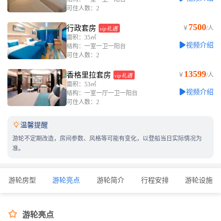
可住人数：2
7500
行政套房
￥
/人
vip礼遇
面积：35㎡
视频介绍
结构：一室一卫一阳台
可住人数：2
13599
香格里拉套房
￥
/人
vip礼遇
面积：53㎡
视频介绍
结构：一室一厅一卫一阳台
可住人数：2

温馨提醒
游轮不定期改造，房间参数、风格等可能有变化，以登船当日实际情况为
准。
游轮房型
游轮亮点
游轮简介
行程安排
游轮设施

游轮亮点