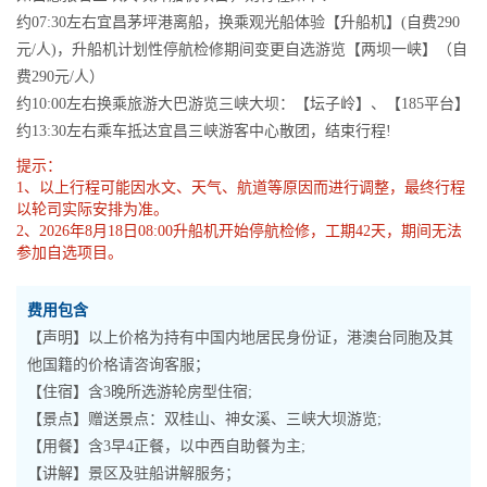
约07:30左右宜昌茅坪港离船，换乘观光船体验【升船机】(自费290
元/人)，升船机计划性停航检修期间变更自选游览【两坝一峡】（自
费290元/人）
约10:00左右换乘旅游大巴游览三峡大坝：【坛子岭】、【185平台】
约13:30左右乘车抵达宜昌三峡游客中心散团，结束行程!
提示：
1、以上行程可能因水文、天气、航道等原因而进行调整，最终行程
以轮司实际安排为准。
2、2026年8月18日08:00升船机开始停航检修，工期42天，期间无法
参加自选项目。
费用包含
【声明】以上价格为持有中国内地居民身份证，港澳台同胞及其
他国籍的价格请咨询客服；
【住宿】含3晚所选游轮房型住宿;
【景点】赠送景点：双桂山、神女溪、三峡大坝游览;
【用餐】含3早4正餐，以中西自助餐为主;
【讲解】景区及驻船讲解服务；