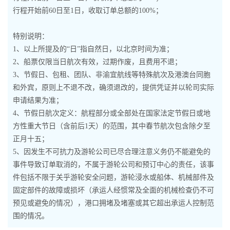
行程开始前60日至1日，收取订单总额的100%；
特别说明：
1、以上所提及的“日”指自然日，以北京时间为准；
2、船票仅限当日航次有效，过期作废，且费用不退；
3、节假日、包租、团队、非渝宜航线等特殊航次及港澳台同胞
和外宾，原则上不退不改，确须退改的，提供凭证并以轮司实际
申请结果为准；
4、节假日航次定义：航程部分或全部处在国家法定节假日或地
方性重大节日（含前后1天）的范围，其中春节航次包含除夕至
正月十五；
5、因发生不可抗力及游轮公司已尽合理注意义务仍不能避免的
事件导致订单取消的，不属于游轮公司和预订中心的责任，该事
件包括不限于关乎游轮安全问题，游轮浸水或船体、机械部件及
固定部件的故障或损坏（承运人经惯常及全面的机械检查仍不可
预见或避免的情况），港口拥堵及堵塞或其它超出承运人控制范
围的情况。