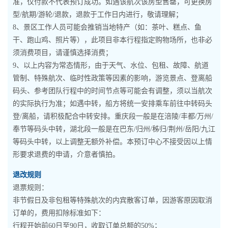
准，仅付款不代表预订成功。如遇该航次该房型售罄，可更换房
型/航期/游轮/退款，退款于工作日内进行，敬请理解；
8、景区工作人员可能会推销当地特产（如：茶叶、糕点、鱼
干、跑山鸡、照片等），此项目非本行程指定购物场所，也非必
须消费项目，请谨慎选择消费；
9、以上内容为常态情形，由于天气、水位、包租、故障、航道
管制、特殊航次、临时性政策等因素的影响，游览景点、登离船
码头、参考团队行程中的时间节点等可能会有调整，须以当航次
的实际执行为准；如遇中转，船方将统一安排乘车前往中转码头
登/离船，请积极配合中转安排。重庆段一般是在涪陵/丰都/万州/
奉节等码头中转，湖北段一般是在巴东/归州/秭归/荆州/岳阳/九江
等码头中转，以上调整无额外补偿。本预订中心不接受因以上情
形要求退费的申请，介意者慎拍。
退改规则
退票规则：
非节假日及非包租等特殊航次的内宾散客订单，因游客原因取消
订单的，费用扣除标准如下：
行程开始前60日至90日，收取订单总额的50%；