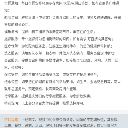
行程通知：每日行程安排将展示在房间/大堂/电梯口等处，如有变更将广播通
知；
船陪讲解：驻船导游（中英文）负责介绍船上的设施、服务及过峡讲解，并解
答您的相关疑问；
娱乐演出：提供由员工编演的歌舞互动节目，丰富在船生活；
摄影服务：专业摄影师为您捕捉精彩的瞬间，如有需求,可直接向其咨询；
医疗保障：游轮配有医务室，驻船医生随时待命，为您的健康保驾护航；
洗衣服务：请填好洗衣单，和衣物一并放入洗衣袋内，服务员会定时收取；
会议服务：提供会议所需的多媒体设备，如投影仪/LED屏，音响、话筒、纸
笔、茶歇等；
保险寄存：您的贵重物品请随身携带，或寄存在游轮总服务台；
纪念惊喜：如果您在船期间有特殊的活动安排，如生日、金婚纪念日等，可以
联系总服务台，预定蛋糕、长寿面及房间布置等。
行李服务：提供重庆港口的行李搬提服务，为您解放双手。
特别说明：以上部分项目为付费提供，按需选择即可。
特别提醒：
上述图文、视频中的介绍仅作参考，因游轮不定期改造，其参数、
风格、餐饮、设施、活动、服务项目等可能发生改变或取消，以实际情况为