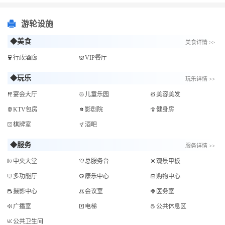
游轮设施
◆美食
美食详情 >>
行政酒廊
VIP餐厅
◆玩乐
玩乐详情 >>
宴会大厅
儿童乐园
美容美发
KTV包房
影剧院
健身房
棋牌室
酒吧
◆服务
服务详情 >>
中央大堂
总服务台
观景甲板
多功能厅
康乐中心
购物中心
摄影中心
会议室
医务室
广播室
电梯
公共休息区
公共卫生间