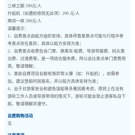
三峡之巅 290元/人
升船机（如遇检修则无此项）290 元/人
两坝一峡 290元/人
温馨提示：
1、自费景点由船方组织安排，具体停靠某景点可能与行程中参
考景点存在差异，具体以船方安排为准；
2、自费景点收费包含门票、换乘车/船费、导游导服费、码头靠
泊费、过港费等，是一项综合服务费，所以会比景点单门票费用
高，敬请理解；
3、某些自费项目名额有限异常火爆（如：升船机），如需参
加，建议登船时就报名，并以船方具体安排为准；
4、出于对游客安全和避免误船等多重因素考虑，原则上在没有
游轮工作人员或导游带领的情况下，游轮可能会禁止游客私自下
船，敬请理解并遵守。
自愿购物活动
无