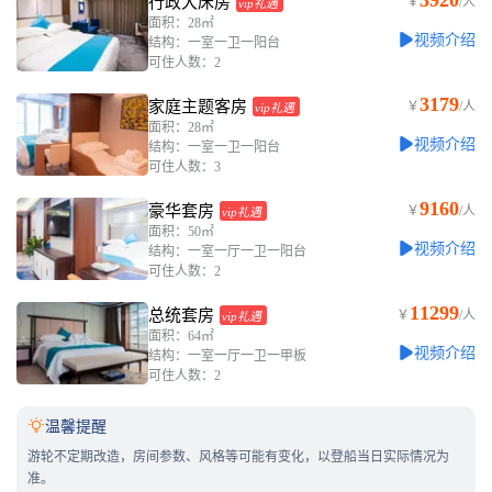
3920
行政大床房
￥
/人
vip礼遇
面积：28㎡
视频介绍
结构：一室一卫一阳台
可住人数：2
3179
家庭主题客房
￥
/人
vip礼遇
面积：28㎡
视频介绍
结构：一室一卫一阳台
可住人数：3
9160
豪华套房
￥
/人
vip礼遇
面积：50㎡
视频介绍
结构：一室一厅一卫一阳台
可住人数：2
11299
总统套房
￥
/人
vip礼遇
面积：64㎡
视频介绍
结构：一室一厅一卫一甲板
可住人数：2

温馨提醒
游轮不定期改造，房间参数、风格等可能有变化，以登船当日实际情况为
准。