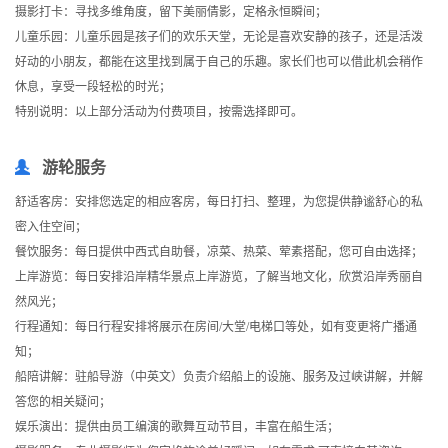
摄影打卡：寻找多维角度，留下美丽倩影，定格永恒瞬间；
儿童乐园：儿童乐园是孩子们的欢乐天堂，无论是喜欢安静的孩子，还是活泼
好动的小朋友，都能在这里找到属于自己的乐趣。家长们也可以借此机会稍作
休息，享受一段轻松的时光；
特别说明：以上部分活动为付费项目，按需选择即可。
游轮服务
舒适客房：安排您选定的相应客房，每日打扫、整理，为您提供静谧舒心的私
密入住空间；
餐饮服务：每日提供中西式自助餐，凉菜、热菜、荤素搭配，您可自由选择；
上岸游览：每日安排沿岸精华景点上岸游览，了解当地文化，欣赏沿岸秀丽自
然风光；
行程通知：每日行程安排将展示在房间/大堂/电梯口等处，如有变更将广播通
知；
船陪讲解：驻船导游（中英文）负责介绍船上的设施、服务及过峡讲解，并解
答您的相关疑问；
娱乐演出：提供由员工编演的歌舞互动节目，丰富在船生活；