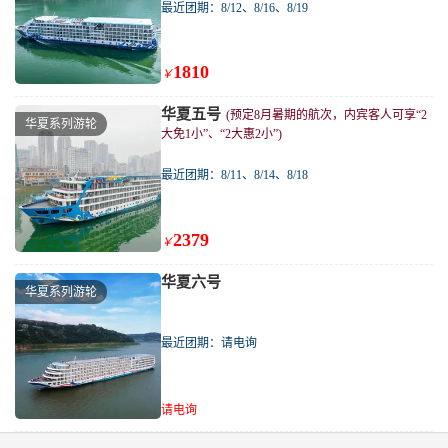
最近团期：8/12、8/16、8/19
1810
￥
华夏五号
(预定8月暑期的航次，内宾客人可享“2
华夏系列游轮
大免1小”、“2大惠2小”)
最近团期：8/11、8/14、8/18
2379
￥
华夏六号
华夏系列游轮
最近团期：请电询
请电询