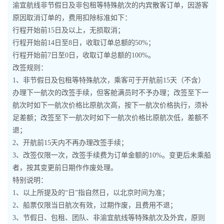
渝宜航线非节假日及非包租等特殊航次的内宾散客订单，因游客
原因取消订单的，费用扣除标准如下：
行程开始前15日及以上，无损取消；
行程开始前14日至8日，收取订单总额的50%；
行程开始前7日至0日，收取订单总额的100%。
改签规则：
1、非节假日及包租等特殊航次，乘客可于开航前15天（不含）
办理下一航次的改签手续，但客舱满员时不予办理；改签至下一
航次时如下一航次价格比原航次高，按下一航次价格执行，须补
足差额；改签至下一航次时如下一航次价格比原航次低，差额不
退；
2、开航前15天内不再办理改签手续；
3、改签仅限一次，改签手续费为订单金额的10%。变更后未乘船
者，按其变更前日期作作废处理。
特别说明：
1、以上所提及的“日”指自然日，以北京时间为准；
2、船票仅限当日航次有效，过期作废，且费用不退；
3、节假日、包租、团队、非渝宜航线等特殊航次及外宾，原则