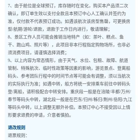
7、由于舱位是全球预订，库存随时在变化，购买本产品须二次
确认，即订单生效以支付全款且本预订中心人工确认并签约为
准，仅付款不代表预订成功。如遇该航次该房型售罄，可更换房
型/航期/游轮/退款，退款于工作日内进行，敬请理解；
8、景区工作人员可能会推销当地特产（如：茶叶、糕点、鱼
干、跑山鸡、照片等），此项目非本行程指定购物场所，也非必
须消费项目，请谨慎选择消费；
9、以上内容为常态情形，由于天气、水位、包租、故障、航道
管制、特殊航次、临时性政策等因素的影响，游览景点、登离船
码头、参考团队行程中的时间节点等可能会有调整，须以当航次
的实际执行为准；如遇中转，船方将统一安排乘车前往中转码头
登/离船，请积极配合中转安排。重庆段一般是在涪陵/丰都/万州/
奉节等码头中转，湖北段一般是在巴东/归州/秭归/荆州/岳阳/九江
等码头中转，以上调整无额外补偿。本预订中心不接受因以上情
形要求退费的申请，介意者慎拍。
退改规则
退票规则：