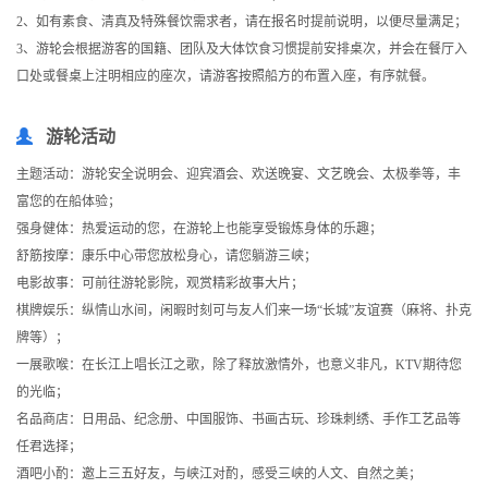
2、如有素食、清真及特殊餐饮需求者，请在报名时提前说明，以便尽量满足；
3、游轮会根据游客的国籍、团队及大体饮食习惯提前安排桌次，并会在餐厅入
口处或餐桌上注明相应的座次，请游客按照船方的布置入座，有序就餐。
游轮活动
主题活动：游轮安全说明会、迎宾酒会、欢送晚宴、文艺晚会、太极拳等，丰
富您的在船体验；
强身健体：热爱运动的您，在游轮上也能享受锻炼身体的乐趣；
舒筋按摩：康乐中心带您放松身心，请您躺游三峡；
电影故事：可前往游轮影院，观赏精彩故事大片；
棋牌娱乐：纵情山水间，闲暇时刻可与友人们来一场“长城”友谊赛（麻将、扑克
牌等）；
一展歌喉：在长江上唱长江之歌，除了释放激情外，也意义非凡，KTV期待您
的光临；
名品商店：日用品、纪念册、中国服饰、书画古玩、珍珠刺绣、手作工艺品等
任君选择；
酒吧小酌：邀上三五好友，与峡江对酌，感受三峡的人文、自然之美；