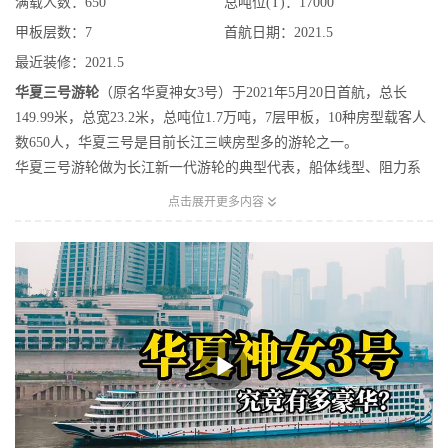
满载人数：650
总吨位(T)：17000
甲板层数：7
首航日期：2021.5
最近装修：2021.5
华夏三号游轮
（原名华夏神女3号）于2021年5月20日首航，总长
149.99米，总宽23.2米，总吨位1.7万吨，7层甲板，10种房型载客人
数650人，华夏三号是目前长江三峡房型多的游轮之一。
华夏三号游轮做为长江新一代游轮的典型代表，船体线型、阻力系
数、推进效率、减震降噪和空间布局有效利用均达到了新的高度。

点击展开更多内容
全船旅客及船员活动总面积19000平方米，功能分布合理，旅客休息
住宿区与公共娱乐区以中央接待大厅为分界完全独立，舱内影音娱
乐空间550平方米，首尾酒吧观景吧1170平方米，三层餐厅共1754平
方米户外观景平台2000平方米以上。客房分为总统套房、豪 华套
房、行政标间、行政大床、家庭房、标准间、单人间、蜜月套房、
陪员间、内舱房10种不同的户型。