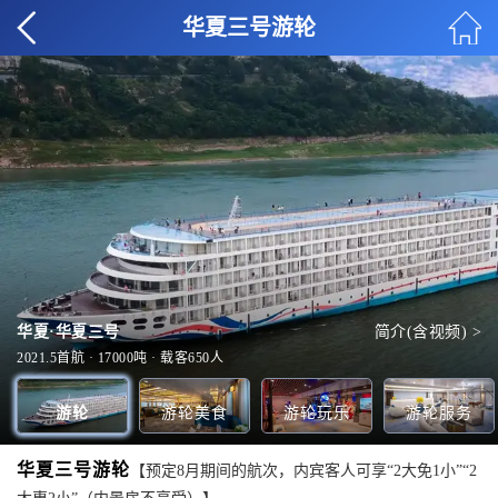
华夏三号游轮
华夏·华夏三号
简介(含视频) >
VIP餐厅
电玩城
行政酒廊
甲板-1
全部美食 >
全部玩乐 >
全部服务 >
全部甲板 >
2021.5首航 · 17000吨 · 载客650人
游轮
游轮美食
游轮玩乐
游轮服务
华夏三号游轮
【预定8月期间的航次，内宾客人可享“2大免1小”“2