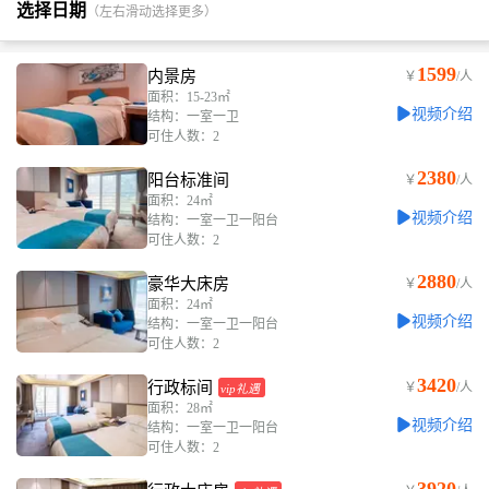
选择日期
（左右滑动选择更多）
1599
内景房
￥
/人
面积：15-23㎡
视频介绍
结构：一室一卫
可住人数：2
2380
阳台标准间
￥
/人
面积：24㎡
视频介绍
结构：一室一卫一阳台
可住人数：2
2880
豪华大床房
￥
/人
面积：24㎡
视频介绍
结构：一室一卫一阳台
可住人数：2
3420
行政标间
￥
/人
vip礼遇
面积：28㎡
视频介绍
结构：一室一卫一阳台
可住人数：2