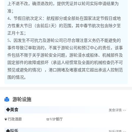
上不退不改，确须退改的，提供凭证并以轮司实际申请结果为
准；
4、节假日航次定义：航程部分或全部处在国家法定节假日或地
方性重大节日（含前后1天）的范围，其中春节航次包含除夕至
正月十五；
5、因发生不可抗力及游轮公司已尽合理注意义务仍不能避免的
事件导致订单取消的，不属于游轮公司和预订中心的责任，该事
件包括不限于关乎游轮安全问题，游轮浸水或船体、机械部件及
固定部件的故障或损坏（承运人经惯常及全面的机械检查仍不可
预见或避免的情况），港口拥堵及堵塞或其它超出承运人控制范
围的情况。
游轮设施
◆美食
美食详情 >>
行政酒廊
VIP餐厅
◆玩乐
玩乐详情 >>