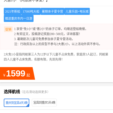
大惠2小”（内景房不享受）】
2021年新船
17000吨大船
暑期亲子夏令营
儿童乐园+电玩城
赠送重庆市内一日游
1.享受“免1小”或“惠2小”的亲子订单，均赠送登船晚餐。
促销
2.有奖征文，投稿游记奖励200~500元，详询客服！
3. 暑期航次儿童可免费参加亲子夏令营活动。
注：行政房及以上的房型不参与2大惠2小，以上活动外宾不参与。
2大免1小是指同舱第三人为12岁以下儿童不占床免费，家庭房3人起订，同舱第
四人儿童不占床免费，名额有限，先到先得！
1599
￥
起
选择航线
（左右滑动选择更多）
宜昌到重庆5天4晚
重庆到宜昌4天3晚