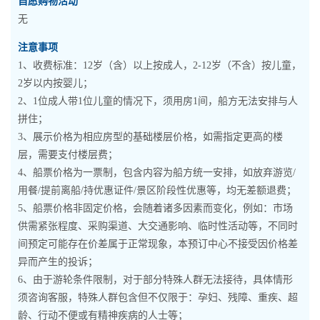
自愿购物活动
无
注意事项
1、收费标准：12岁（含）以上按成人，2-12岁（不含）按儿童，
2岁以内按婴儿；
2、1位成人带1位儿童的情况下，须用房1间，船方无法安排与人
拼住；
3、展示价格为相应房型的基础楼层价格，如需指定更高的楼
层，需要支付楼层费；
4、船票价格为一票制，包含内容为船方统一安排，如放弃游览/
用餐/提前离船/持优惠证件/景区阶段性优惠等，均无差额退费；
5、船票价格非固定价格，会随着诸多因素而变化，例如：市场
供需紧张程度、采购渠道、大交通影响、临时性活动等，不同时
间预定可能存在价差属于正常现象，本预订中心不接受因价格差
异而产生的投诉；
6、由于游轮条件限制，对于部分特殊人群无法接待，具体情形
须咨询客服，特殊人群包含但不仅限于：孕妇、残障、重疾、超
龄、行动不便或有精神疾病的人士等；