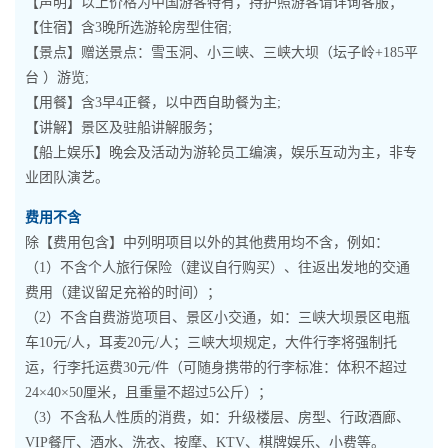
【声明】以上价格为中国游客特有，持护照游客请详询客服；
【住宿】含3晚所选游轮房型住宿;
【景点】赠送景点：雪玉洞、小三峡、三峡大坝（坛子岭+185平
台 ）游览;
【用餐】含3早4正餐，以中西自助餐为主;
【讲解】景区及驻船讲解服务；
【船上娱乐】晚会及活动为游轮员工编演，娱乐互动为主，非专
业团队演艺。
费用不含
除【费用包含】中列明项目以外的其他费用均不含，例如：
（1）不含个人旅行保险（建议自行购买）、往返出发地的交通
费用（建议留足充裕的时间）；
（2）不含自费游览项目、景区小交通，如：三峡大坝景区电瓶
车10元/人，耳麦20元/人；三峡大坝规定，大件行李将强制托
运，行李托运费30元/件（可随身携带的行李标准：体积不超过
24×40×50厘米，且重量不超过5公斤）；
（3）不含私人性质的消费，如：升级楼层、房型、行政酒廊、
VIP餐厅、酒水、洗衣、按摩、KTV、棋牌娱乐、小费等。