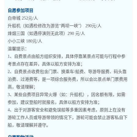
自愿参加项目
白帝城 252元/人
升船机（如遇检修改为游览“两坝一峡”） 290元/人
烽烟三国（如遇停演则无此项）290 元/人
小小三峡 180元/人
温馨提示：
1、自费景点由船方组织安排，具体停靠某景点可能与行程中参
考景点存在差异，具体以船方安排为准；
2、自费景点收费包含门票、换乘车/船费、导游导服费、码头靠
泊费、过港费等，是一项综合服务费，所以会比景点单门票费用
高，敬请理解；
3、某些自费项目异常火爆（如：升船机），因名额有限，如需
参加，建议登船时就报名，具体以船方安排为准；
4、出于对游客安全和避免误船等多重因素考虑，原则上在没有
游轮工作人员或导游带领的情况下，游轮可能会禁止游客私自下
船，敬请理解并遵守。