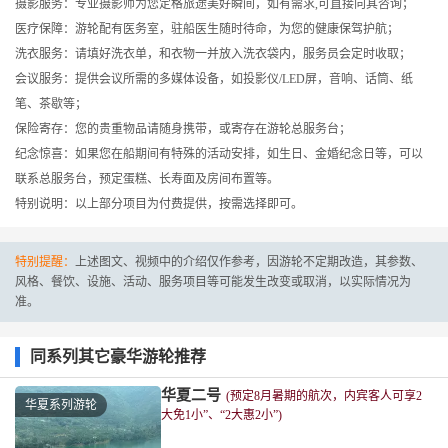
摄影服务：专业摄影师为您定格旅途美好瞬间，如有需求,可直接向其咨询；
医疗保障：游轮配有医务室，驻船医生随时待命，为您的健康保驾护航；
洗衣服务：请填好洗衣单，和衣物一并放入洗衣袋内，服务员会定时收取；
会议服务：提供会议所需的多媒体设备，如投影仪/LED屏，音响、话筒、纸
笔、茶歇等；
保险寄存：您的贵重物品请随身携带，或寄存在游轮总服务台；
纪念惊喜：如果您在船期间有特殊的活动安排，如生日、金婚纪念日等，可以
联系总服务台，预定蛋糕、长寿面及房间布置等。
特别说明：以上部分项目为付费提供，按需选择即可。
特别提醒：
上述图文、视频中的介绍仅作参考，因游轮不定期改造，其参数、
风格、餐饮、设施、活动、服务项目等可能发生改变或取消，以实际情况为
准。
同系列其它豪华游轮推荐
华夏二号
(预定8月暑期的航次，内宾客人可享2
华夏系列游轮
大免1小”、“2大惠2小”)