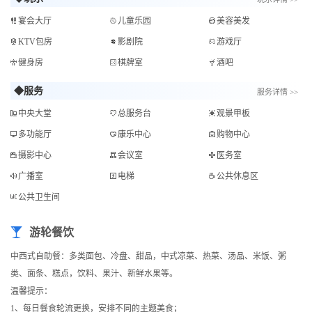
宴会大厅
儿童乐园
美容美发
KTV包房
影剧院
游戏厅
健身房
棋牌室
酒吧
◆服务
服务详情 >>
中央大堂
总服务台
观景甲板
多功能厅
康乐中心
购物中心
摄影中心
会议室
医务室
广播室
电梯
公共休息区
公共卫生间
游轮餐饮
中西式自助餐：多类面包、冷盘、甜品，中式凉菜、热菜、汤品、米饭、粥
类、面条、糕点，饮料、果汁、新鲜水果等。
温馨提示：
1、每日餐食轮流更换，安排不同的主题美食；