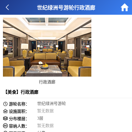


世纪绿洲号游轮行政酒廊
行政酒廊
【美食】行政酒廊

世纪绿洲号游轮
游轮名称：

暂无数据
设施面积：

3层
分布楼层：

暂无数据
容纳人数：