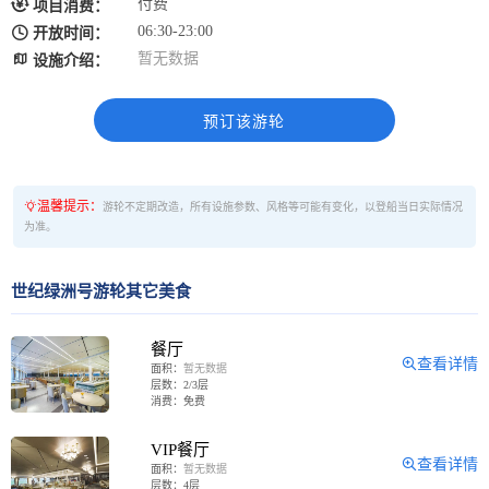

付费
项目消费：

06:30-23:00
开放时间：

暂无数据
设施介绍：
预订该游轮
温馨提示：
游轮不定期改造，所有设施参数、风格等可能有变化，以登船当日实际情况
为准。
世纪绿洲号游轮其它美食
餐厅
查看详情
面积：
暂无数据
层数：2/3层
消费：免费
VIP餐厅
查看详情
面积：
暂无数据
层数：4层