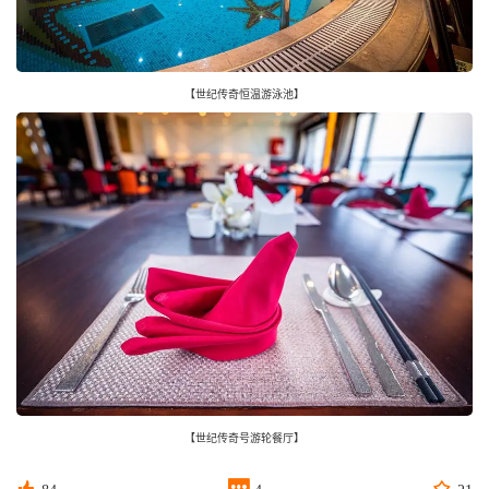
【世纪传奇恒温游泳池】
【世纪传奇号游轮餐厅】


