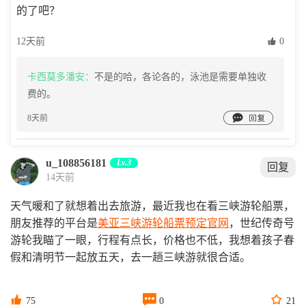
的了吧？
12天前
 0
卡西莫多潘安：
不是的哈，各论各的，泳池是需要单独收
费的。

8天前
u_108856181
Lv.3
回复
14天前
天气暖和了就想着出去旅游，最近我也在看三峡游轮船票，
朋友推荐的平台是
美亚三峡游轮船票预定官网
，世纪传奇号
游轮我瞄了一眼，行程有点长，价格也不低，我想着孩子春
假和清明节一起放五天，去一趟三峡游就很合适。



75
0
21