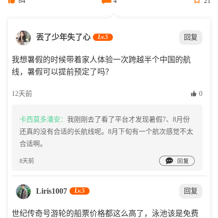
84
4
21
丟了少年失了心
Lv.5
回复
我想暑假的时候带着家人体验一次跨越半个中国的航
线，暑假可以提前预定了吗？
12天前
 0
卡西莫多潘安：
我刚刚去了看了平台才发现暑假7、8月份
还真的没有合适的长航线呢。8月下旬有一个航次感觉不太
合适啊。

8天前
Liris1007
Lv.5
回复
世纪传奇号游轮的船票价格都这么高了，泳池该是免费