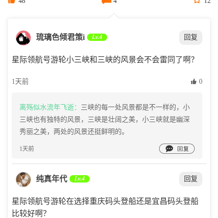
48
4
12
琉璃色倾君策i
Lv.4
回复
星际领航号游轮小三峡和三峡的风景会不会雷同了啊？
1天前
 0
离殇似水流年飞逝：
三峡的每一处风景都是不一样的，小
三峡也有独特的风景，三峡是壮阔之美，小三峡就是幽深
秀丽之美，两处的风景还挺鲜明的。

1天前
纯真年代
Lv.4
回复
星际领航号游轮在选择重庆码头登船还是宜昌码头登船
比较好啊？