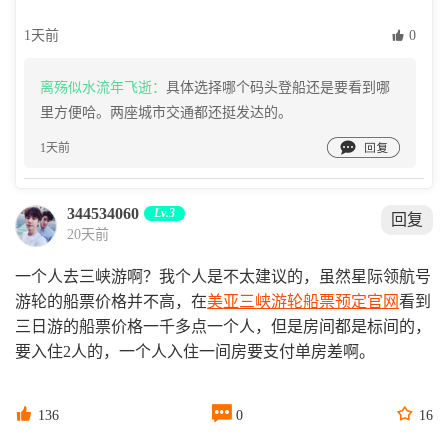
1天前
 0
离殇似水流年飞逝：
具体选择哪个码头登船还是要看到哪
里方便哈。两座城市交通都还挺发达的。

1天前
344534060
Lv.3
回复
20天前
一个人去三峡游啊？我个人是不太建议的，虽然星际领航号
游轮的船票价格并不高，在
美亚三峡游轮船票预定官网
看到
三日游的船票价格一千多点一个人，但是房间都是标间的，
要入住2人的，一个人入住一间房要支付单房差啊。



136
0
16