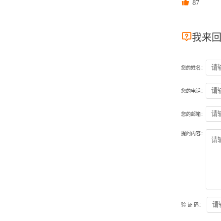

87

我来
您的姓名：
您的电话：
您的邮箱：
提问内容：
验 证 码：