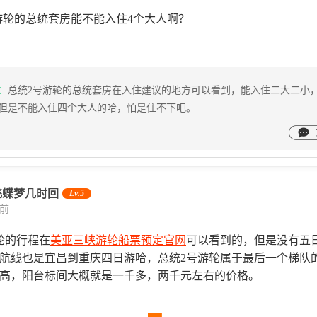
游轮的总统套房能不能入住4个大人啊？
：
总统2号游轮的总统套房在入住建议的地方可以看到，能入住二大二小
但是不能入住四个大人的哈，怕是住不下吧。
飞蝶梦几时回
Lv.5
天前
轮的行程在
美亚三峡游轮船票预定官网
可以看到的，但是没有五
航线也是宜昌到重庆四日游哈，总统2号游轮属于最后一个梯队
高，阳台标间大概就是一千多，两千元左右的价格。