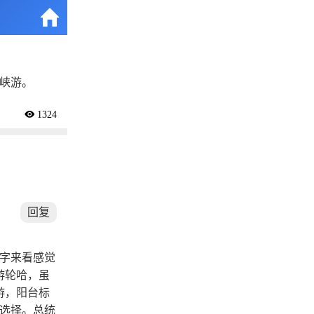

三峡游。
 1324
回复
字来看感觉
游轮哈，虽
游，阳台标
子选择。总统