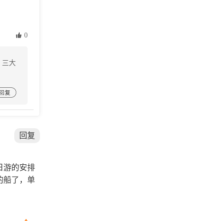
 0
，三大

回复
日游的安排
的船了，单