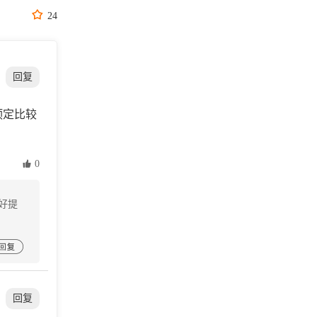

24
回复
预定比较
 0
好提

回复