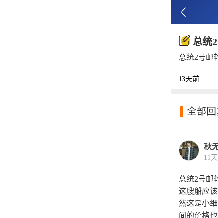

总统
总统2号邮
13天前

全部回
秋
11
总统2号邮
这艘船应该
然这是小细
间的价格也