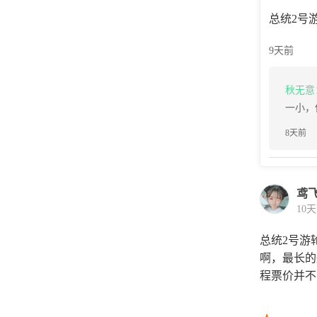
总统2号
9天前
秋无意
一小，
8天前
鸢
10
总统2号游
啊，最长的
程票价并不