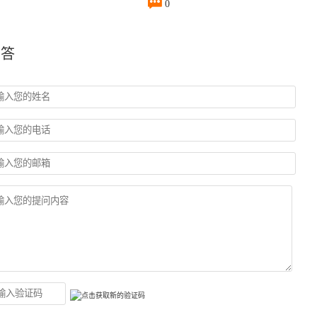

0
回答