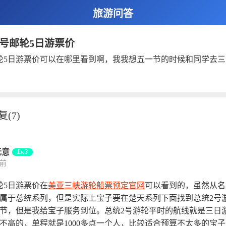
旅游问答
2号邮轮5日游票价
轮5日游票价可以在哪里看到啊，我我想五一节的时候和同学去
复
(7)
无意
Lv.3
天前
轮5日游票价在
美亚三峡游轮船票预定官网
可以看到的，虽然从名
属于总统系列，但是实际上宝子要在楚天系列下面找到总统2号
节，但是我给宝子服务到位。总统2号游轮平时的航线就是三日
不高的，单程就是1000多点一个人，比较适合预算不太多的宝