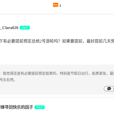

4
z_Clara626
Lv.3
下有必要提前预定总统2号游轮吗？如果要提前，最好提前几天
：
我觉得还是有必要提前预定船票的，特别是节假日出行，船票紧张，最
月左右吧。
旋律寻回快乐的因子
Lv.3