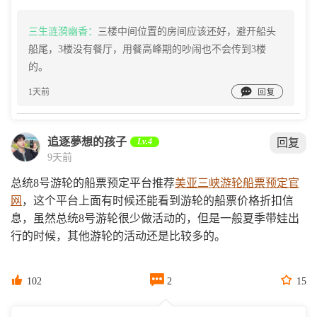
三生涟漪幽香：
三楼中间位置的房间应该还好，避开船头
船尾，3楼没有餐厅，用餐高峰期的吵闹也不会传到3楼
的。

1天前
追逐夢想的孩子
Lv.4
回复
9天前
总统8号游轮的船票预定平台推荐
美亚三峡游轮船票预定官
网
，这个平台上面有时候还能看到游轮的船票价格折扣信
息，虽然总统8号游轮很少做活动的，但是一般夏季带娃出
行的时候，其他游轮的活动还是比较多的。



102
2
15