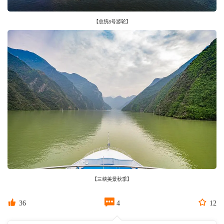
【总统8号游轮】
【三峡美景秋季】



36
4
12